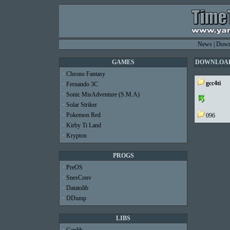
News
|
Down
GAMES
DOWNLOA
·
Chrono Fantasy
gcc4ti
·
Fernando 3C
·
Sonic MisAdventure (S.M.A)
·
Solar Striker
·
Pokemon Red
096
·
Kirby Ti Land
·
Krypton
PROGS
·
PreOS
·
SnesConv
·
Datatolib
·
DDump
LIBS