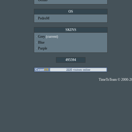
·
Genlib
OS
·
PedroM
SKINS
·
Grey
(current)
·
Blue
·
Purple
495594
TimeToTeam © 2000-